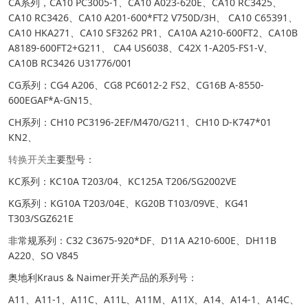
CA系列，CA10 PC3005-1、CA10 A023-620E、CA10 RC3425、
CA10 RC3426、CA10 A201-600*FT2 V750D/3H、 CA10 C65391、
CA10 HKA271、CA10 SF3262 PR1、CA10A A210-600FT2、CA10B
A8189-600FT2+G211、 CA4 US6038、C42X 1-A205-FS1-V、
CA10B RC3426 U31776/001
CG系列：CG4 A206、CG8 PC6012-2 FS2、CG16B A-8550-
600EGAF*A-GN15、
CH系列：CH10 PC3196-2EF/M470/G211、CH10 D-K747*01
KN2、
转换开关
主要型号：
KC系列：KC10A T203/04、KC125A T206/SG2002VE
KG系列：KG10A T203/04E、KG20B T103/09VE、KG41
T303/SGZ621E
非常规系列：C32 C3675-920*DF、D11A A210-600E、DH11B
A220、SO V845
奥地利
Kraus & Naimer开关
产品的系列号：
A11、A11-1、A11C、A11L、A11M、A11X、A14、A14-1、A14C、