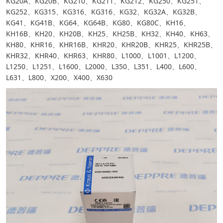
KG20A、KG20B、KG210、KG211、KG212、KG250、KG251、
KG252、KG315、KG316、KG316、KG32、KG32A、KG32B、
KG41、KG41B、KG64、KG64B、KG80、KG80C、KH16、
KH16B、KH20、KH20B、KH25、KH25B、KH32、KH40、KH63、
KH80、KHR16、KHR16B、KHR20、KHR20B、KHR25、KHR25B、
KHR32、KHR40、KHR63、KHR80、L1000、L1001、L1200、
L1250、L1251、L1600、L2000、L350、L351、L400、L600、
L631、L800、X200、X400、X630