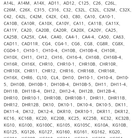
A14L、A14M、A14X、AD11、AD12、C125、C26、C26L、
C26M、C26X、C315、C316、C32、C32L、C32L、C32M、C32X、
C42、C42L、C42M、C42X、C43、C80、CA10、CA10-1、
CA10B、CA10R、CA10X、CA10Y、CA11、CA11B、CA11X、
CA11Y、CA20、CA20B、CA20R、CA20X、CA20Y、CA25、
CA25B、CA25X、CA4、CA40、CA4-1、CA4-4、CA50、CA63、
CAD11、CAD11R、CG4、CG4-1、CG6、CG8、CG8R、CG8X、
CGD4-1、CH10-1、CH10-4、CH10B、CH10B-4、CH10R、
CH10X、CH11、CH12、CH16、CH16-4、CH16B、CH16B-4、
CH16R、CH16X、CHR10、CHR10-1、CHR10B、CHR10R、
CHR10X、CHR11、CHR12、CHR16、CHR16B、CHR16R、
CH16X、CHR6、CL10、CL4、DH10、DH10-1、CH10-4、DH10-
5、DH10B、DH10B-1、DH10B-4、DH10B-5、DH11、DH11-4、
DH11B、DH11B-4、DH12、DH12-4、DH12B、DH12B-4、
DHR10、DHR10-1、DHR10B、DHR10B-1、DHR11、DHR11B、
DHR12、DHR12B、DK10、DK10-1、DK10-4、DK10-5、DK11、
DK11-4、DK12、DK12-4、DKR10、DKR10-1、DKR11、DKR12、
KC16、KC16B、KC20、KC20B、KC25、KC25B、KC32、KC32B、
KG10、KG100、KG100C、KG105、KG105C、KG10A、KG10B、
KG125、KG126、KG127、KG160、KG161、KG162、KG20、