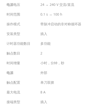
电源
电压
24 → 240 V 交流/直流
时间范围
0.1 s → 100 h
操作模式
带脉冲启动的非对称循环器
安装类型
插入
计时器功能数目
多功能
触点数目
2
时间增量
小时，分钟，秒
电源
外部
触点配置
单刀双掷
最大电流
8 A
接端类型
插入