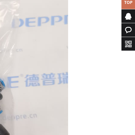
TOP
专属客
服
快速询
价