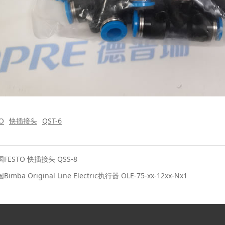
O
快插接头
QST-6
FESTO 快插接头 QSS-8
Bimba Original Line Electric执行器 OLE-75-xx-12xx-Nx1