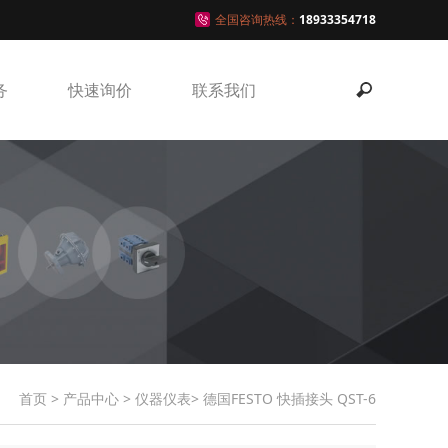
全国咨询热线：
18933354718
务
快速询价
联系我们
首页
>
产品中心
>
仪器仪表
> 德国FESTO 快插接头 QST-6