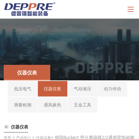
仪器仪表
低压电气
仪器仪表
气动液压
动力传动
测量检测
通风换热
五金工具
仪器仪表
>
>
> 德国Burkert 带分离隔膜2/2通摇臂电磁阀
首页
产品中心
仪器仪表