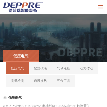
低压电气
低压电气
仪器仪表
气动液压
动力传动
测量检测
通风换热
五金工具
低压电气
>
>
> 奥地利Kraus&Naimer 转换开关
首页
产品中心
低压电气