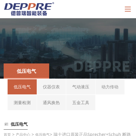
低压电气
低压电气
仪器仪表
气动液压
动力传动
测量检测
通风换热
五金工具
低压电气
>
>
> 瑞士进口原装正品Sprecher+Schuh 断路
首页
产品中心
低压电气