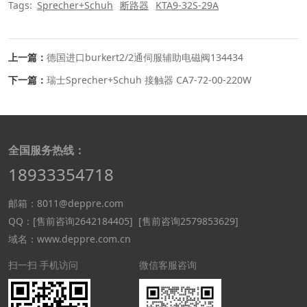
Tags:
Sprecher+Schuh
断路器
KTA9-32S-29A
上一篇：
德国进口burkert2/2通伺服辅助电磁阀134434
下一篇：
瑞士Sprecher+Schuh 接触器 CA7-72-00-220W
全国服务热线：
18933354718
邮箱：8011@deppre.com
QQ：
[售前咨询2642184405]
[售前咨询2579853629]
域名：www.deppre.com.cn
扫一扫 手机访问
微信客服咨询