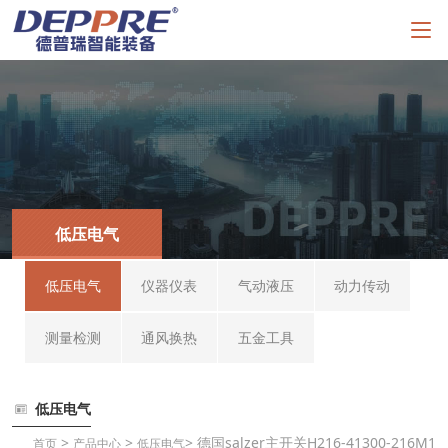
低压电气
低压电气
仪器仪表
气动液压
动力传动
测量检测
通风换热
五金工具
低压电气
>
>
> 德国salzer主开关H216-41300-216M1
首页
产品中心
低压电气