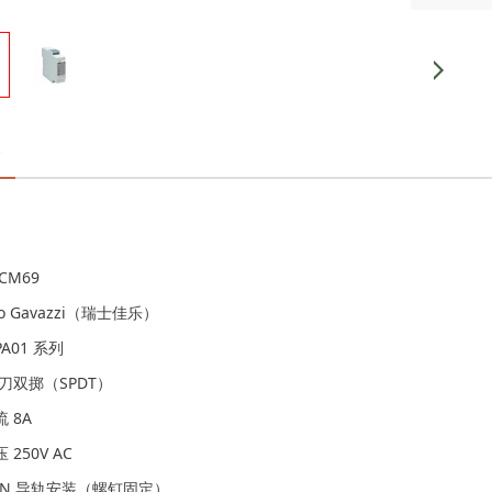
CM69
lo Gavazzi（瑞士佳乐）
A01 系列
刀双掷（SPDT）
 8A
250V AC
IN 导轨安装（螺钉固定）