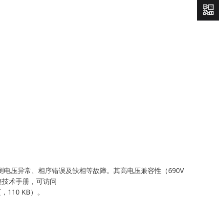
服
快速询
价
测电压异常、相序错误及缺相等故障。其高电压兼容性（690V
整技术手册，可访问
3 页，110 KB）。