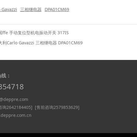
o Gavazzi
三相继电器
DPA01CM69
国ffe 手动复位型机电振动开关 317IS
利Carlo Gavazzi 三相继电器 DPA01CM69
热线：
354718
deppre.com
询2642184405]
[售前咨询2579853629]
eppre.com.cn