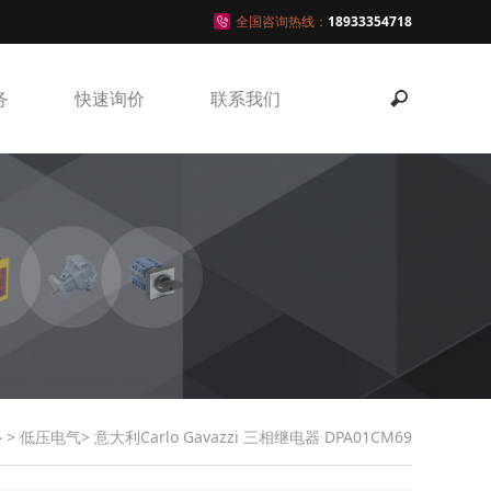
全国咨询热线：
18933354718
务
快速询价
联系我们
心
>
低压电气
> 意大利Carlo Gavazzi 三相继电器 DPA01CM69