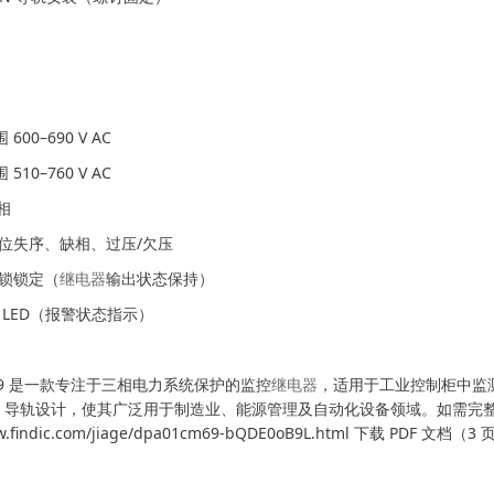
600–690 V AC
10–760 V AC
相
相位失序、缺相、过压/欠压
闩锁锁定（
继电器
输出状态保持）
 LED（报警状态指示）
M69 是一款专注于三相电力系统保护的监控
继电器
，适用于工业控制柜中监
DIN 导轨设计，使其广泛用于制造业、能源管理及自动化设备领域。如需完
ww.findic.com/jiage/dpa01cm69-bQDE0oB9L.html 下载 PDF 文档（