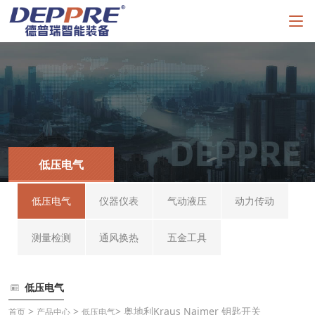
低压电气
低压电气
仪器仪表
气动液压
动力传动
测量检测
通风换热
五金工具
低压电气
>
>
> 奥地利Kraus Naimer 钥匙开关
首页
产品中心
低压电气