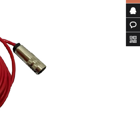
专属客
服
快速询
价