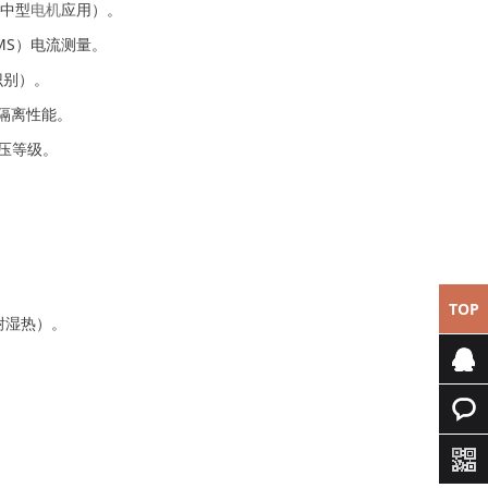
于中型
电机
应用）。
RMS）电流测量。
和识别）。
高电气隔离性能。
工业电压等级。
TOP
潮和耐湿热）。
专属客
服
快速询