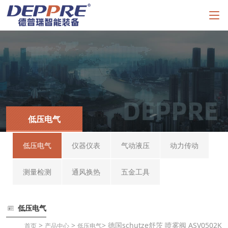
低压电气
低压电气
仪器仪表
气动液压
动力传动
测量检测
通风换热
五金工具
低压电气
>
>
> 德国schutze舒茨 喷雾阀 ASV0502K
首页
产品中心
低压电气