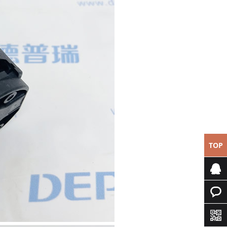
TOP
专属客
服
快速询