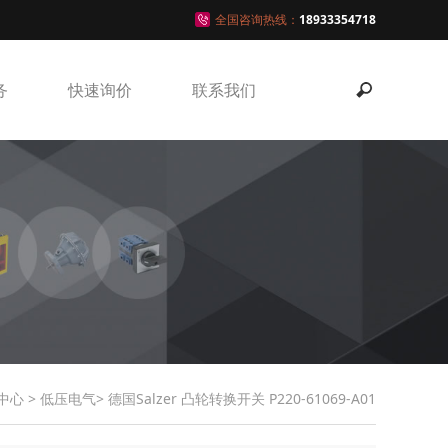
全国咨询热线：
18933354718
务
快速询价
联系我们
中心
>
低压电气
> 德国Salzer 凸轮转换开关 P220-61069-A01