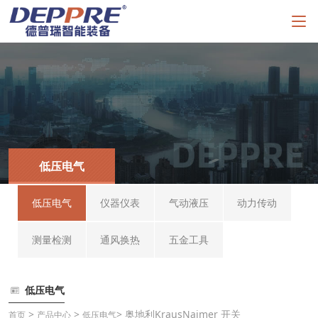
低压电气
低压电气
仪器仪表
气动液压
动力传动
测量检测
通风换热
五金工具
低压电气
>
>
> 奥地利KrausNaimer 开关
首页
产品中心
低压电气