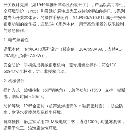
开关设计先河（如1949年推出革命性
凸轮开关
），产品以高可靠性、
全环境防护（IP65）和灵活扩展性成为工业控制领域的标杆。S系列
是专为开关本体设计的操作手柄附件，S1.F990/A10.P1L 属于带安全
锁定功能的操作器，适配CA10系列本体，用于高危场景的权限控制
与紧急操作。
1. 电气兼容性
适配本体：专为CA10系列设计（额定值：20A/690V AC，支持AC-
23A
电机
负载≤7.5kW）。
安全防护：手柄集成机械锁定机构，需专用钥匙操作，符合IEC
60947安全标准，防止非授权启动。
2. 机械设计
操作方式：旋钮控制（60°切换角），急停功能（F990）支持一键断
电，响应时间＜50ms。
防护等级：IP65全密封（超声波焊接壳体 + 硅胶密封圈），防尘防
水，耐受水雾喷射及高粉尘环境。
抗腐蚀性：触点室采用C5-M级电镀工艺，通过1000小时盐雾测试，
适用于化工、沿海腐蚀性环境。