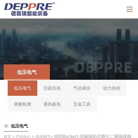
低压电气
低压电气
仪器仪表
气动液压
动力传动
测量检测
通风换热
五金工具
低压电气
>
>
> 德国Burkert 伺服辅助式两位二通隔膜阀
首页
产品中心
低压电气