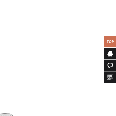
TOP
专属客
服
快速询
价