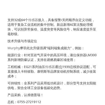
支持32或64个
传感器
接入，具备报警/关闭顺序自定义功能，
适用于复杂工业流程的集中控制。新品新增AI算法预处理模
块，可识别异常振动、温度突变等风险信号，响应速度提升至
毫秒级。
技术升级与市场定位
Murphy
摩菲此次升级强调“端到端集成能力”，例如：
能源行业：针对页岩气开采中的高压环境，液位保持器LM300
系列新增防爆认证，支持在易燃易爆区域使用；
工程机械：EG21系列油压
传感器
通过J1939总线协议适配，可
直接接入卡特彼勒、康明斯等品牌发动机控制系统，减少改装
成本；
可持续性：全系列产品采用低功耗设计，部分型号支持太阳能
供电，契合全球工业设备低碳化趋势。
产品采购，认准德普瑞！
总机：0755-27219112