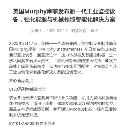
美国Murphy摩菲发布新一代工业监控设
备，强化能源与机械领域智能化解决方案
发布于：2025-03-17 浏览次数：603
2025年3月17日，美国——全球领先的工业控制设备制造商美
国
Murphy
摩菲（
Murphy
Instruments）今日宣布推出多款
新型监控设备，涵盖
液位计
、压力
传感器
及智能控制器，进一
步巩固其在石油天然气、工程机械等领域的技术优势。此次产
品线升级聚焦高精度、低功耗与多场景适配性，旨在满足全球
工业自动化对智能化解决方案的迫切需求。
核心新品亮点
L150系列智能
液位计
该设备结合液位监测与下
限位开关
功能，采用抗腐蚀材质与无
线传输技术，适用于油井、储罐及船舶动力系统的实时监控。
新品支持远程故障诊断，并可通过Modbus协议与现有工业控
制系统无缝对接。
PV101-A-M02 数显压力表